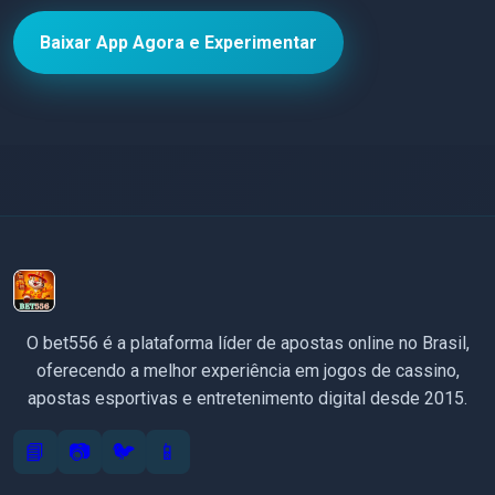
Baixar App Agora e Experimentar
O bet556 é a plataforma líder de apostas online no Brasil,
oferecendo a melhor experiência em jogos de cassino,
apostas esportivas e entretenimento digital desde 2015.
📘
📷
🐦
📱