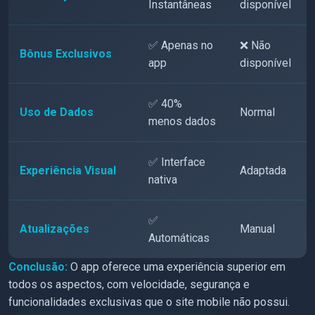
Instantâneas
disponível
✅ Apenas no
❌ Não
Bônus Exclusivos
app
disponível
✅ 40%
Uso de Dados
Normal
menos dados
✅ Interface
Experiência Visual
Adaptada
nativa
✅
Atualizações
Manual
Automáticas
Conclusão:
O app oferece uma experiência superior em
todos os aspectos, com velocidade, segurança e
funcionalidades exclusivas que o site mobile não possui.