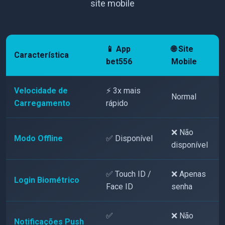
site mobile
📱 App
🌐 Site
Característica
bet556
Mobile
Velocidade de
⚡ 3x mais
Normal
Carregamento
rápido
❌ Não
Modo Offline
✅ Disponível
disponível
✅ Touch ID /
❌ Apenas
Login Biométrico
Face ID
senha
✅
❌ Não
Notificações Push