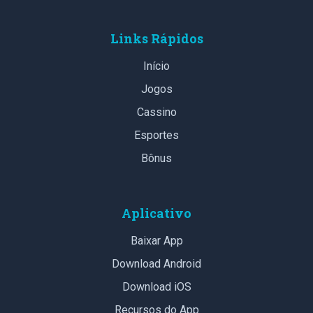
Links Rápidos
Início
Jogos
Cassino
Esportes
Bônus
Aplicativo
Baixar App
Download Android
Download iOS
Recursos do App