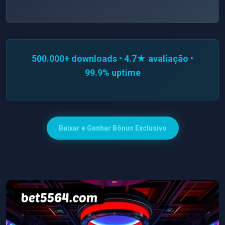
500.000+ downloads
•
4.7★ avaliação
•
99.9% uptime
Baixar e Ganhar Bônus Exclusivo