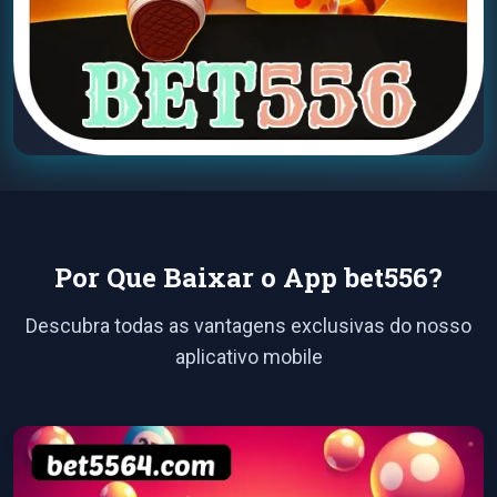
Por Que Baixar o App bet556?
Descubra todas as vantagens exclusivas do nosso
aplicativo mobile