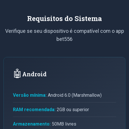
Requisitos do Sistema
Verifique se seu dispositivo é compatível com o app
bet556
🤖
Android
Versão mínima:
Android 6.0 (Marshmallow)
RAM recomendada:
2GB ou superior
Armazenamento:
50MB livres