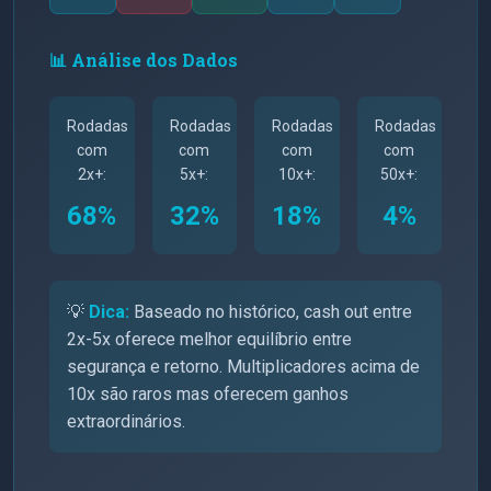
📊 Análise dos Dados
Rodadas
Rodadas
Rodadas
Rodadas
com
com
com
com
2x+:
5x+:
10x+:
50x+:
68%
32%
18%
4%
💡
Dica:
Baseado no histórico, cash out entre
2x-5x oferece melhor equilíbrio entre
segurança e retorno. Multiplicadores acima de
10x são raros mas oferecem ganhos
extraordinários.