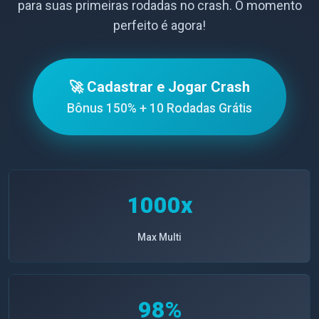
para suas primeiras rodadas no crash. O momento
perfeito é agora!
🚀 Cadastrar e Jogar Crash
Bônus 150% + 10 Rodadas Grátis
1000x
Max Multi
98%