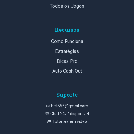
Todos os Jogos
Recursos
Como Funciona
Estratégias
Dicas Pro
Auto Cash Out
Suporte
📧
bet556@gmail.com
💬 Chat 24/7 disponível
🎮 Tutoriais em vídeo