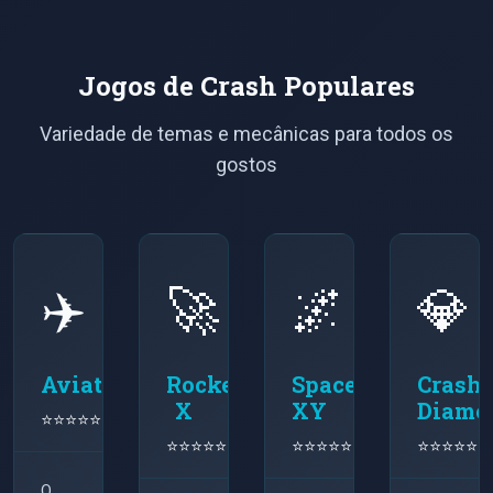
Jogos de Crash Populares
Variedade de temas e mecânicas para todos os
gostos
✈️
🚀
🌌
💎
Aviator
Rocket
Space
Crash
X
XY
Diamo
⭐⭐⭐⭐⭐
⭐⭐⭐⭐⭐
⭐⭐⭐⭐⭐
⭐⭐⭐⭐⭐
O