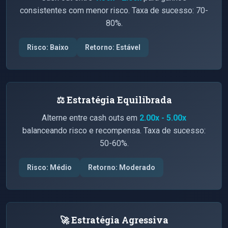
consistentes com menor risco. Taxa de sucesso: 70-
80%.
Risco: Baixo
Retorno: Estável
⚖️ Estratégia Equilibrada
Alterne entre cash outs em
2.00x - 5.00x
balanceando risco e recompensa. Taxa de sucesso:
50-60%.
Risco: Médio
Retorno: Moderado
🚀 Estratégia Agressiva