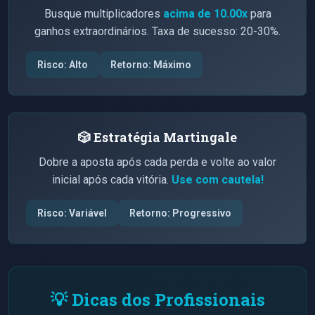
Busque multiplicadores
acima de 10.00x
para
ganhos extraordinários. Taxa de sucesso: 20-30%.
Risco: Alto
Retorno: Máximo
🎲 Estratégia Martingale
Dobre a aposta após cada perda e volte ao valor
inicial após cada vitória.
Use com cautela!
Risco: Variável
Retorno: Progressivo
💡 Dicas dos Profissionais