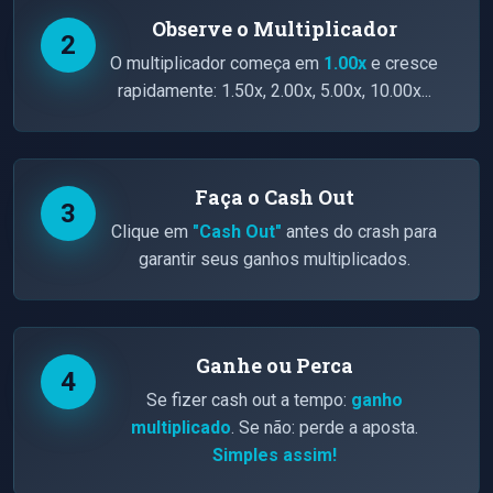
Observe o Multiplicador
2
O multiplicador começa em
1.00x
e cresce
rapidamente: 1.50x, 2.00x, 5.00x, 10.00x...
Faça o Cash Out
3
Clique em
"Cash Out"
antes do crash para
garantir seus ganhos multiplicados.
Ganhe ou Perca
4
Se fizer cash out a tempo:
ganho
multiplicado
. Se não: perde a aposta.
Simples assim!