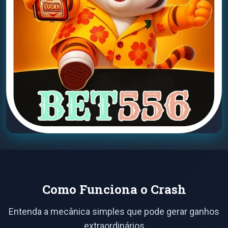
Como Funciona o Crash
Entenda a mecânica simples que pode gerar ganhos
extraordinários