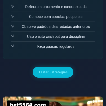
Defina um orçamento e nunca exceda
Comece com apostas pequenas
Observe padrões das rodadas anteriores
Use o auto cash out para disciplina
Faça pausas regulares
Testar Estratégias