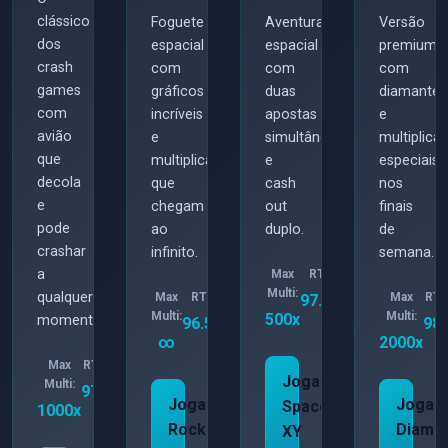
clássico
Foguete
Aventura
Versão
dos
espacial
espacial
premium
crash
com
com
com
games
gráficos
duas
diamantes
com
incríveis
apostas
e
avião
e
simultâneas
multiplica
que
multiplicadores
e
especiais
decola
que
cash
nos
e
chegam
out
finais
pode
ao
duplo.
de
crashar
infinito.
semana.
a
Max
RTP:
Multi:
qualquer
Max
RTP:
Max
RTP
97.5%
Multi:
Multi:
500x
momento.
96.5%
98
∞
2000x
Max
RTP:
Jogar
Multi:
97%
Jogar
Jogar
Space
1000x
Rocket
Diamo
XY