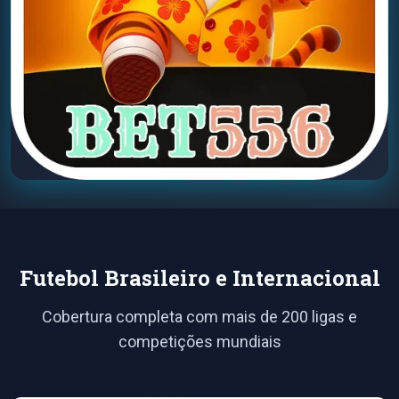
Futebol Brasileiro e Internacional
Cobertura completa com mais de 200 ligas e
competições mundiais