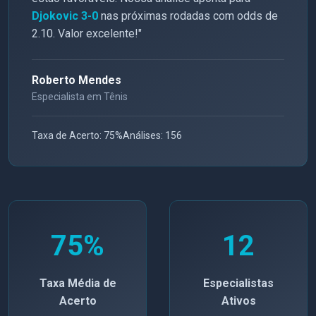
Djokovic 3-0
nas próximas rodadas com odds de
2.10. Valor excelente!"
Roberto Mendes
Especialista em Tênis
Taxa de Acerto: 75%
Análises: 156
75%
12
Taxa Média de
Especialistas
Acerto
Ativos