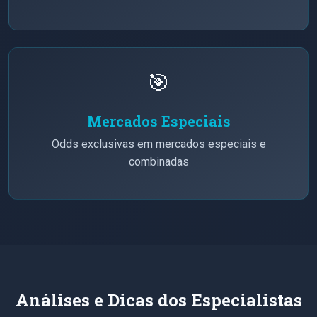
🎯
Mercados Especiais
Odds exclusivas em mercados especiais e
combinadas
Análises e Dicas dos Especialistas