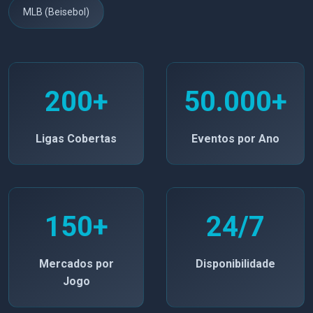
MLB (Beisebol)
200+
50.000+
Ligas Cobertas
Eventos por Ano
150+
24/7
Mercados por
Disponibilidade
Jogo