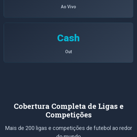
Ao Vivo
Cash
Out
Cobertura Completa de Ligas e
Competições
Mais de 200 ligas e competições de futebol ao redor
do mundo