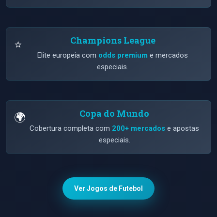
Champions League
⭐
Elite europeia com
odds premium
e mercados
especiais.
Copa do Mundo
🌍
Cobertura completa com
200+ mercados
e apostas
especiais.
Ver Jogos de Futebol