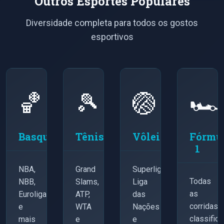
Outros Esportes Populares
Diversidade completa para todos os gostos
esportivos
🏀
🎾
🏐
🏎️
Basquete
Tênis
Vôlei
Fórmu
1
NBA,
Grand
Superliga,
Todas
NBB,
Slams,
Liga
as
Euroliga
ATP,
das
corridas,
e
WTA
Nações
classific
mais
e
e