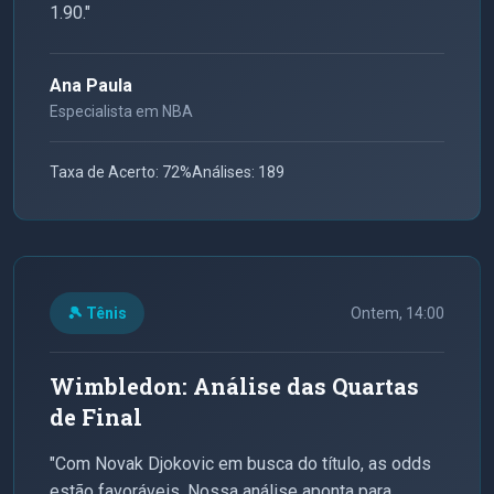
1.90."
Ana Paula
Especialista em NBA
Taxa de Acerto: 72%
Análises: 189
🎾 Tênis
Ontem, 14:00
Wimbledon: Análise das Quartas
de Final
"Com Novak Djokovic em busca do título, as odds
estão favoráveis. Nossa análise aponta para